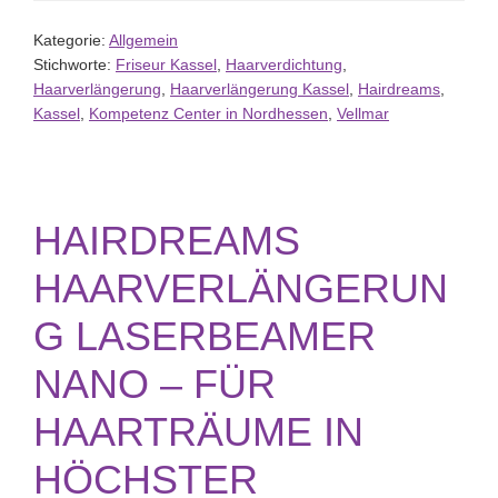
Kategorie:
Allgemein
Stichworte:
Friseur Kassel
,
Haarverdichtung
,
Haarverlängerung
,
Haarverlängerung Kassel
,
Hairdreams
,
Kassel
,
Kompetenz Center in Nordhessen
,
Vellmar
HAIRDREAMS
HAARVERLÄNGERUN
G LASERBEAMER
NANO – FÜR
HAARTRÄUME IN
HÖCHSTER