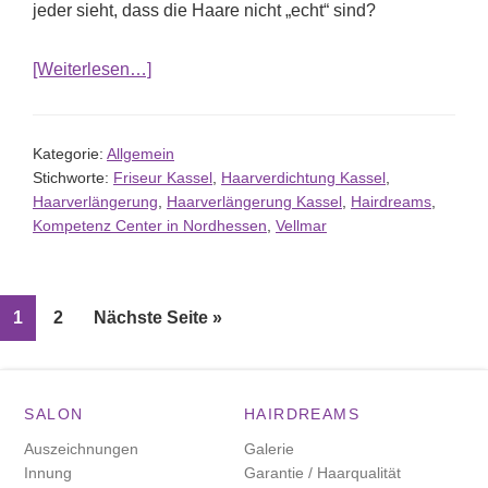
jeder sieht, dass die Haare nicht „echt“ sind?
ÜberHairdreams Haarverlängerung Laserbea
[Weiterlesen…]
Kategorie:
Allgemein
Stichworte:
Friseur Kassel
,
Haarverdichtung Kassel
,
Haarverlängerung
,
Haarverlängerung Kassel
,
Hairdreams
,
Kompetenz Center in Nordhessen
,
Vellmar
Seite
Seite
aufrufen
1
2
Nächste Seite
»
FOOTER
SALON
HAIRDREAMS
Auszeichnungen
Galerie
Innung
Garantie / Haarqualität